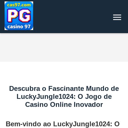
Descubra o Fascinante Mundo de
LuckyJungle1024: O Jogo de
Casino Online Inovador
Bem-vindo ao LuckyJungle1024: O