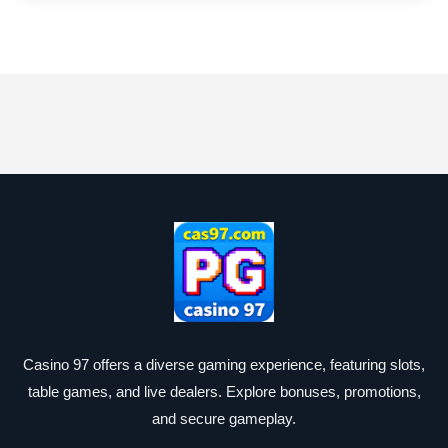
Casino 97 offers a diverse gaming experience, featuring slots,
table games, and live dealers. Explore bonuses, promotions,
and secure gameplay.