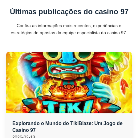
Últimas publicações do casino 97
Confira as informações mais recentes, experiências e
estratégias de apostas da equipe especialista do casino 97.
Explorando o Mundo do TikiBlaze: Um Jogo de
Casino 97
2026-02-19