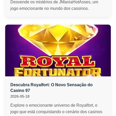
Desvende os mistérios de JManiaHotAsses, um
jogo emocionante no mundo dos cassinos.
Descubra Royalfort: O Novo Sensação do
Casino 97
2026-05-18
Explore o emocionante universo de Royalfort, o
jogo que está conquistando o cenário dos casinos