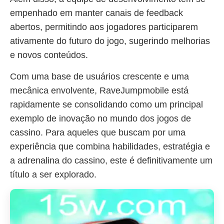
empenhado em manter canais de feedback
abertos, permitindo aos jogadores participarem
ativamente do futuro do jogo, sugerindo melhorias
e novos conteúdos.
Com uma base de usuários crescente e uma
mecânica envolvente, RaveJumpmobile está
rapidamente se consolidando como um principal
exemplo de inovação no mundo dos jogos de
cassino. Para aqueles que buscam por uma
experiência que combina habilidades, estratégia e
a adrenalina do cassino, este é definitivamente um
título a ser explorado.