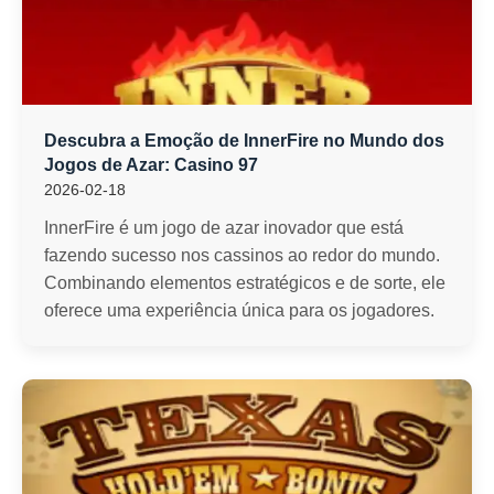
Descubra a Emoção de InnerFire no Mundo dos
Jogos de Azar: Casino 97
2026-02-18
InnerFire é um jogo de azar inovador que está
fazendo sucesso nos cassinos ao redor do mundo.
Combinando elementos estratégicos e de sorte, ele
oferece uma experiência única para os jogadores.