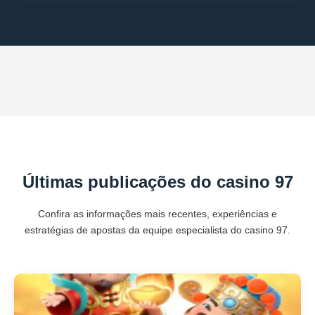
Últimas publicações do casino 97
Confira as informações mais recentes, experiências e
estratégias de apostas da equipe especialista do casino 97.