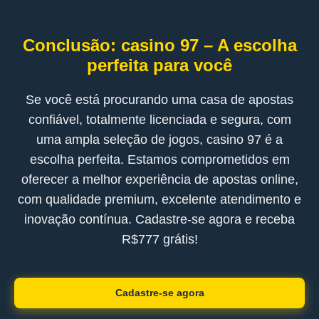
Conclusão: casino 97 – A escolha
perfeita para você
Se você está procurando uma casa de apostas
confiável, totalmente licenciada e segura, com
uma ampla seleção de jogos, casino 97 é a
escolha perfeita. Estamos comprometidos em
oferecer a melhor experiência de apostas online,
com qualidade premium, excelente atendimento e
inovação contínua. Cadastre-se agora e receba
R$777 grátis!
Cadastre-se agora