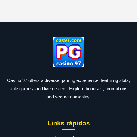
Casino 97 offers a diverse gaming experience, featuring slots,
table games, and live dealers. Explore bonuses, promotions,
and secure gameplay.
Links rápidos