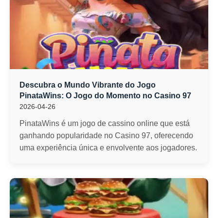
Descubra o Mundo Vibrante do Jogo
PinataWins: O Jogo do Momento no Casino 97
2026-04-26
PinataWins é um jogo de cassino online que está
ganhando popularidade no Casino 97, oferecendo
uma experiência única e envolvente aos jogadores.