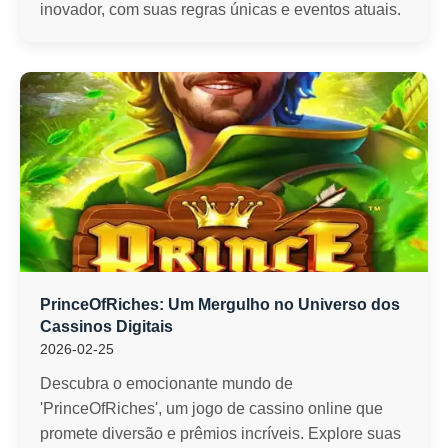
inovador, com suas regras únicas e eventos atuais.
PrinceOfRiches: Um Mergulho no Universo dos
Cassinos Digitais
2026-02-25
Descubra o emocionante mundo de
'PrinceOfRiches', um jogo de cassino online que
promete diversão e prêmios incríveis. Explore suas