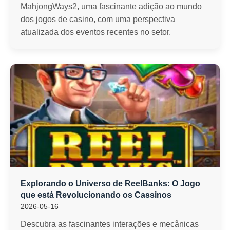
MahjongWays2, uma fascinante adição ao mundo
dos jogos de casino, com uma perspectiva
atualizada dos eventos recentes no setor.
Explorando o Universo de ReelBanks: O Jogo
que está Revolucionando os Cassinos
2026-05-16
Descubra as fascinantes interações e mecânicas