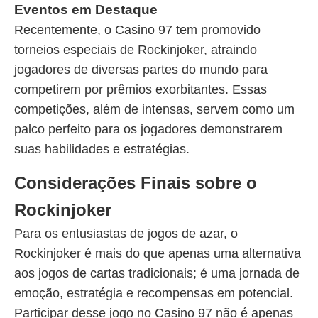
Eventos em Destaque
Recentemente, o Casino 97 tem promovido
torneios especiais de Rockinjoker, atraindo
jogadores de diversas partes do mundo para
competirem por prêmios exorbitantes. Essas
competições, além de intensas, servem como um
palco perfeito para os jogadores demonstrarem
suas habilidades e estratégias.
Considerações Finais sobre o
Rockinjoker
Para os entusiastas de jogos de azar, o
Rockinjoker é mais do que apenas uma alternativa
aos jogos de cartas tradicionais; é uma jornada de
emoção, estratégia e recompensas em potencial.
Participar desse jogo no Casino 97 não é apenas