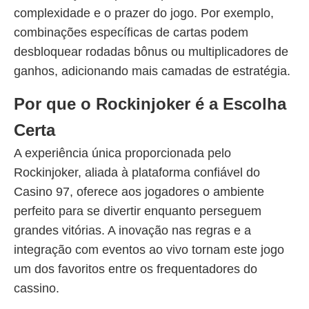
complexidade e o prazer do jogo. Por exemplo,
combinações específicas de cartas podem
desbloquear rodadas bônus ou multiplicadores de
ganhos, adicionando mais camadas de estratégia.
Por que o Rockinjoker é a Escolha
Certa
A experiência única proporcionada pelo
Rockinjoker, aliada à plataforma confiável do
Casino 97, oferece aos jogadores o ambiente
perfeito para se divertir enquanto perseguem
grandes vitórias. A inovação nas regras e a
integração com eventos ao vivo tornam este jogo
um dos favoritos entre os frequentadores do
cassino.