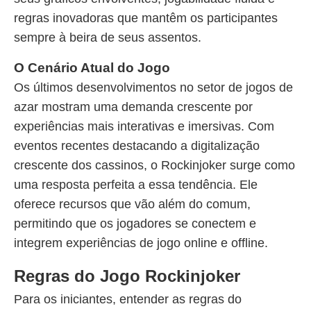
regras inovadoras que mantêm os participantes
sempre à beira de seus assentos.
O Cenário Atual do Jogo
Os últimos desenvolvimentos no setor de jogos de
azar mostram uma demanda crescente por
experiências mais interativas e imersivas. Com
eventos recentes destacando a digitalização
crescente dos cassinos, o Rockinjoker surge como
uma resposta perfeita a essa tendência. Ele
oferece recursos que vão além do comum,
permitindo que os jogadores se conectem e
integrem experiências de jogo online e offline.
Regras do Jogo Rockinjoker
Para os iniciantes, entender as regras do