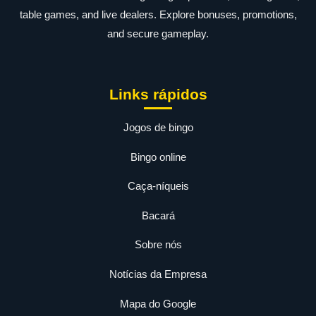
table games, and live dealers. Explore bonuses, promotions,
and secure gameplay.
Links rápidos
Jogos de bingo
Bingo online
Caça-níqueis
Bacará
Sobre nós
Notícias da Empresa
Mapa do Google