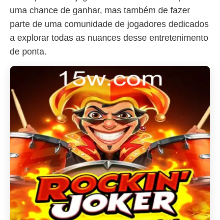
uma chance de ganhar, mas também de fazer
parte de uma comunidade de jogadores dedicados
a explorar todas as nuances desse entretenimento
de ponta.