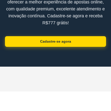
oferecer a melhor experiência de apostas online,
com qualidade premium, excelente atendimento e
inovação contínua. Cadastre-se agora e receba
R$777 grátis!
Cadastre-se agora