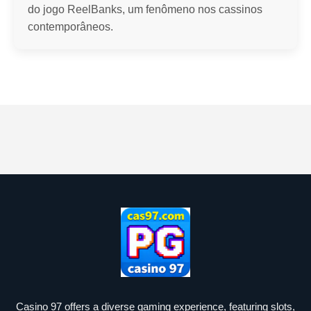
do jogo ReelBanks, um fenômeno nos cassinos
contemporâneos.
Casino 97 offers a diverse gaming experience, featuring slots,