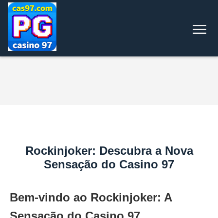
Rockinjoker: Descubra a Nova
Sensação do Casino 97
Bem-vindo ao Rockinjoker: A
Sensação do Casino 97