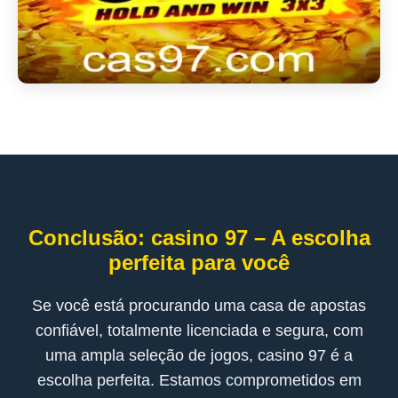
Conclusão: casino 97 – A escolha
perfeita para você
Se você está procurando uma casa de apostas
confiável, totalmente licenciada e segura, com
uma ampla seleção de jogos, casino 97 é a
escolha perfeita. Estamos comprometidos em