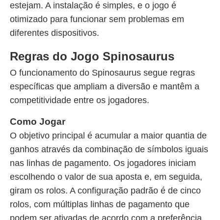
estejam. A instalação é simples, e o jogo é
otimizado para funcionar sem problemas em
diferentes dispositivos.
Regras do Jogo Spinosaurus
O funcionamento do Spinosaurus segue regras
específicas que ampliam a diversão e mantêm a
competitividade entre os jogadores.
Como Jogar
O objetivo principal é acumular a maior quantia de
ganhos através da combinação de símbolos iguais
nas linhas de pagamento. Os jogadores iniciam
escolhendo o valor de sua aposta e, em seguida,
giram os rolos. A configuração padrão é de cinco
rolos, com múltiplas linhas de pagamento que
podem ser ativadas de acordo com a preferência