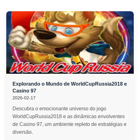
Explorando o Mundo de WorldCupRussia2018 e
Casino 97
2026-02-17
Descubra o emocionante universo do jogo
WorldCupRussia2018 e as dinâmicas envolventes
de Casino 97, um ambiente repleto de estratégias e
diversão.