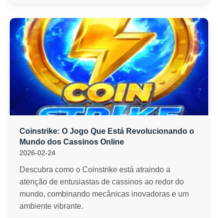
Coinstrike: O Jogo Que Está Revolucionando o
Mundo dos Cassinos Online
2026-02-24
Descubra como o Coinstrike está atraindo a
atenção de entusiastas de cassinos ao redor do
mundo, combinando mecânicas inovadoras e um
ambiente vibrante.