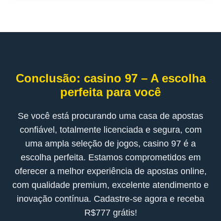
Conclusão: casino 97 – A escolha
perfeita para você
Se você está procurando uma casa de apostas
confiável, totalmente licenciada e segura, com
uma ampla seleção de jogos, casino 97 é a
escolha perfeita. Estamos comprometidos em
oferecer a melhor experiência de apostas online,
com qualidade premium, excelente atendimento e
inovação contínua. Cadastre-se agora e receba
R$777 grátis!