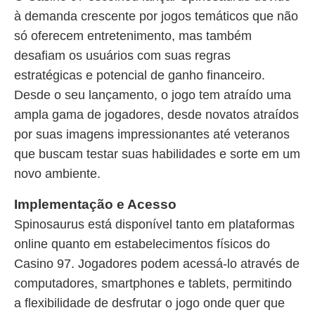
à demanda crescente por jogos temáticos que não
só oferecem entretenimento, mas também
desafiam os usuários com suas regras
estratégicas e potencial de ganho financeiro.
Desde o seu lançamento, o jogo tem atraído uma
ampla gama de jogadores, desde novatos atraídos
por suas imagens impressionantes até veteranos
que buscam testar suas habilidades e sorte em um
novo ambiente.
Implementação e Acesso
Spinosaurus está disponível tanto em plataformas
online quanto em estabelecimentos físicos do
Casino 97. Jogadores podem acessá-lo através de
computadores, smartphones e tablets, permitindo
a flexibilidade de desfrutar o jogo onde quer que