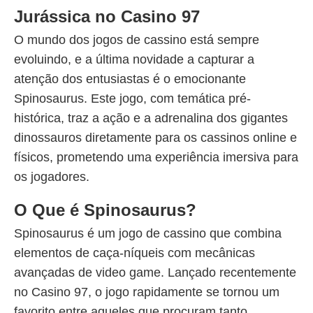
Jurássica no Casino 97
O mundo dos jogos de cassino está sempre
evoluindo, e a última novidade a capturar a
atenção dos entusiastas é o emocionante
Spinosaurus. Este jogo, com temática pré-
histórica, traz a ação e a adrenalina dos gigantes
dinossauros diretamente para os cassinos online e
físicos, prometendo uma experiência imersiva para
os jogadores.
O Que é Spinosaurus?
Spinosaurus é um jogo de cassino que combina
elementos de caça-níqueis com mecânicas
avançadas de video game. Lançado recentemente
no Casino 97, o jogo rapidamente se tornou um
favorito entre aqueles que procuram tanto