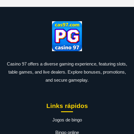
Casino 97 offers a diverse gaming experience, featuring slots,
table games, and live dealers. Explore bonuses, promotions,
and secure gameplay.
Links rápidos
Jogos de bingo
Bingo online