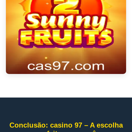
Conclusão: casino 97 – A escolha