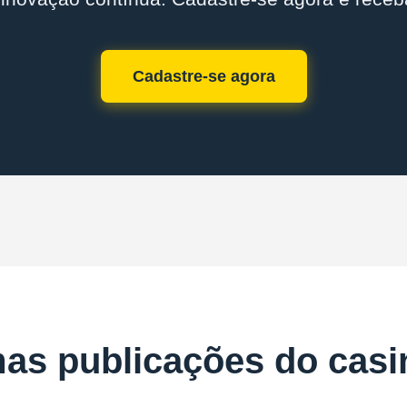
Cadastre-se agora
mas publicações do casi