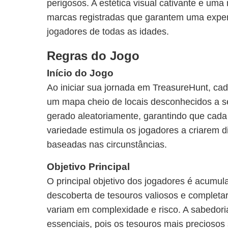
perigosos. A estética visual cativante e uma
marcas registradas que garantem uma exper
jogadores de todas as idades.
Regras do Jogo
Início do Jogo
Ao iniciar sua jornada em TreasureHunt, ca
um mapa cheio de locais desconhecidos a 
gerado aleatoriamente, garantindo que cada 
variedade estimula os jogadores a criarem di
baseadas nas circunstâncias.
Objetivo Principal
O principal objetivo dos jogadores é acumul
descoberta de tesouros valiosos e completar
variam em complexidade e risco. A sabedori
essenciais, pois os tesouros mais preciosos