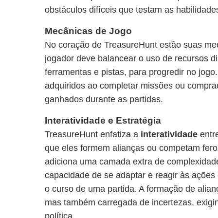
obstáculos difíceis que testam as habilidade
Mecânicas de Jogo
No coração de TreasureHunt estão suas me
jogador deve balancear o uso de recursos d
ferramentas e pistas, para progredir no jogo
adquiridos ao completar missões ou comprad
ganhados durante as partidas.
Interatividade e Estratégia
TreasureHunt enfatiza a
interatividade
entre
que eles formem alianças ou competam fer
adiciona uma camada extra de complexidade 
capacidade de se adaptar e reagir às ações
o curso de uma partida. A formação de alian
mas também carregada de incertezas, exigin
política.