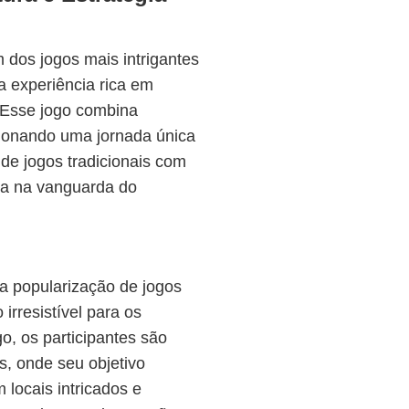
dos jogos mais intrigantes
 experiência rica em
. Esse jogo combina
cionando uma jornada única
de jogos tradicionais com
ca na vanguarda do
a popularização de jogos
rresistível para os
go, os participantes são
s, onde seu objetivo
 locais intricados e