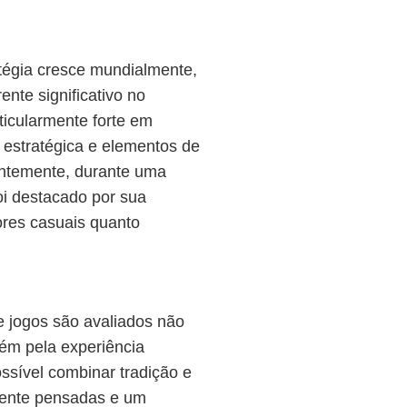
atégia cresce mundialmente,
nte significativo no
ticularmente forte em
estratégica e elementos de
centemente, durante uma
i destacado por sua
ores casuais quanto
 jogos são avaliados não
ém pela experiência
ssível combinar tradição e
ente pensadas e um