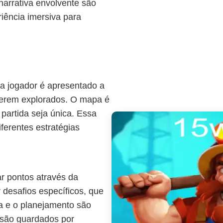
 narrativa envolvente são
iência imersiva para
da jogador é apresentado a
serem explorados. O mapa é
partida seja única. Essa
ferentes estratégias
ar pontos através da
 desafios específicos, que
a e o planejamento são
 são guardados por