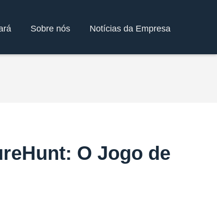
ará
Sobre nós
Notícias da Empresa
ureHunt: O Jogo de