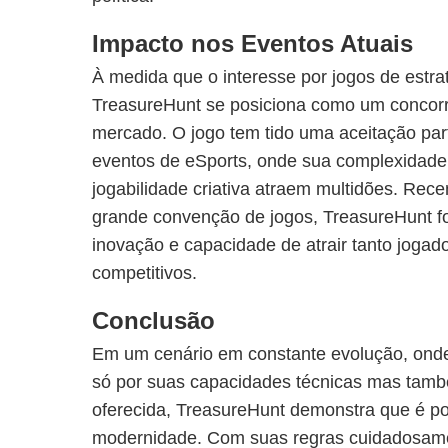
Impacto nos Eventos Atuais
À medida que o interesse por jogos de estr
TreasureHunt se posiciona como um concorre
mercado. O jogo tem tido uma aceitação par
eventos de eSports, onde sua complexidade 
jogabilidade criativa atraem multidões. Re
grande convenção de jogos, TreasureHunt fo
inovação e capacidade de atrair tanto jogad
competitivos.
Conclusão
Em um cenário em constante evolução, onde
só por suas capacidades técnicas mas tamb
oferecida, TreasureHunt demonstra que é po
modernidade. Com suas regras cuidadosam