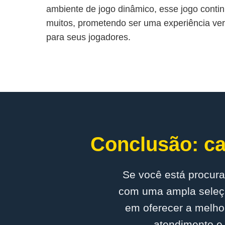
ambiente de jogo dinâmico, esse jogo contin
muitos, prometendo ser uma experiência ve
para seus jogadores.
Conclusão: ca
Se você está procura
com uma ampla seleçã
em oferecer a melho
atendimento e 