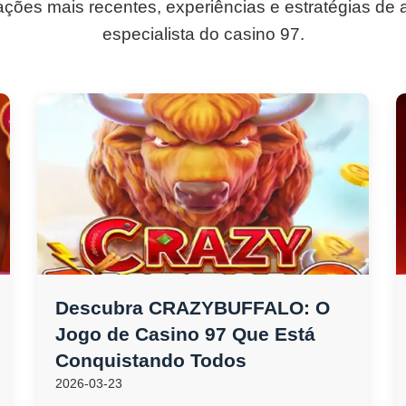
ações mais recentes, experiências e estratégias de
especialista do casino 97.
Descubra CRAZYBUFFALO: O
Jogo de Casino 97 Que Está
Conquistando Todos
2026-03-23