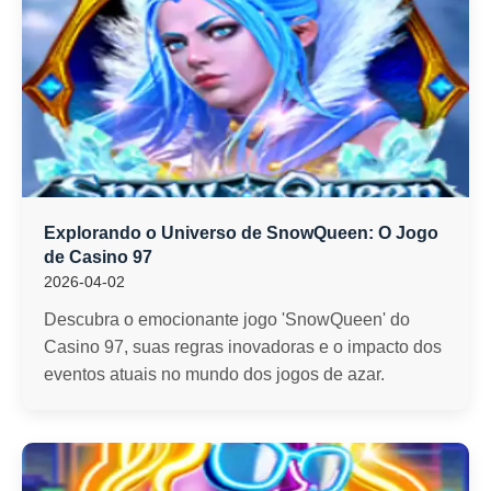
Explorando o Universo de SnowQueen: O Jogo
de Casino 97
2026-04-02
Descubra o emocionante jogo 'SnowQueen' do
Casino 97, suas regras inovadoras e o impacto dos
eventos atuais no mundo dos jogos de azar.