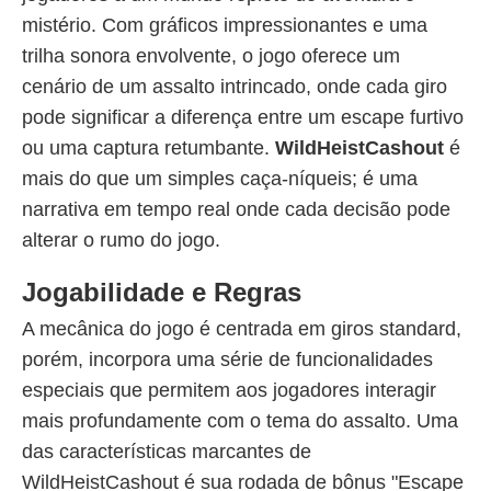
mistério. Com gráficos impressionantes e uma
trilha sonora envolvente, o jogo oferece um
cenário de um assalto intrincado, onde cada giro
pode significar a diferença entre um escape furtivo
ou uma captura retumbante.
WildHeistCashout
é
mais do que um simples caça-níqueis; é uma
narrativa em tempo real onde cada decisão pode
alterar o rumo do jogo.
Jogabilidade e Regras
A mecânica do jogo é centrada em giros standard,
porém, incorpora uma série de funcionalidades
especiais que permitem aos jogadores interagir
mais profundamente com o tema do assalto. Uma
das características marcantes de
WildHeistCashout é sua rodada de bônus "Escape