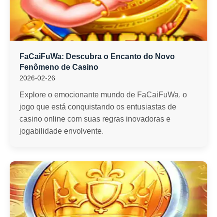
FaCaiFuWa: Descubra o Encanto do Novo
Fenômeno de Casino
2026-02-26
Explore o emocionante mundo de FaCaiFuWa, o
jogo que está conquistando os entusiastas de
casino online com suas regras inovadoras e
jogabilidade envolvente.