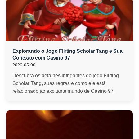
Explorando o Jogo Flirting Scholar Tang e Sua
Conexão com Casino 97
2026-05-06
Descubra os detalhes intrigantes do jogo Flirting
Scholar Tang, suas regras e como ele está
relacionado ao excitante mundo de Casino 97.