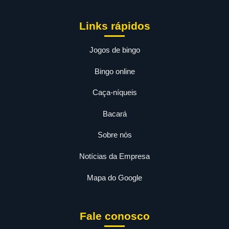
Links rápidos
Jogos de bingo
Bingo online
Caça-níqueis
Bacará
Sobre nós
Notícias da Empresa
Mapa do Google
Fale conosco