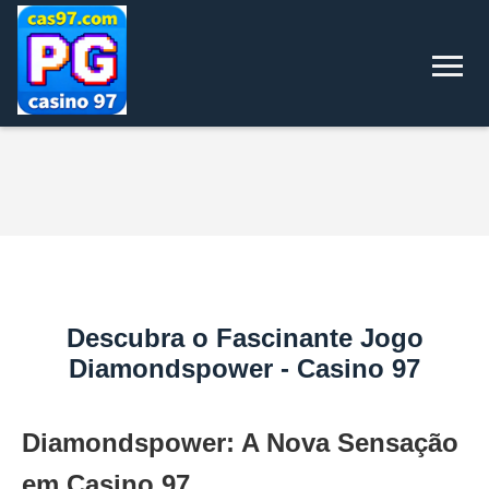
Descubra o Fascinante Jogo
Diamondspower - Casino 97
Diamondspower: A Nova Sensação
em Casino 97