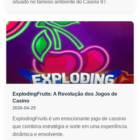
situado no famoso ambiente do Casino 97.
ExplodingFruits: A Revolução dos Jogos de
Casino
2026-04-29
ExplodingFruits é um emocionante jogo de cassino
que combina estratégia e sorte em uma experiência
dinâmica e envolvente.