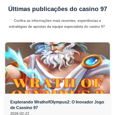
Últimas publicações do casino 97
Confira as informações mais recentes, experiências e
estratégias de apostas da equipe especialista do casino 97.
Explorando WrathofOlympus2: O Inovador Jogo
de Cassino 97
2026-02-22