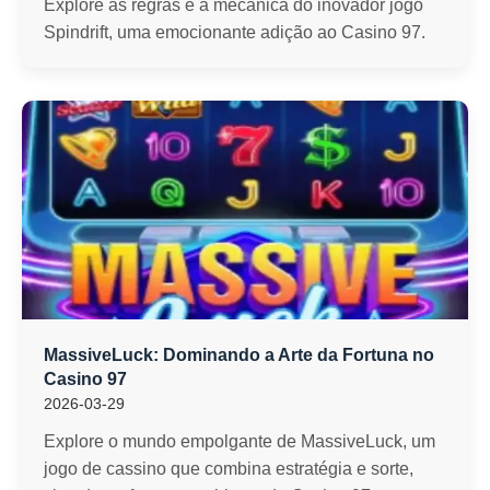
Explore as regras e a mecânica do inovador jogo
Spindrift, uma emocionante adição ao Casino 97.
MassiveLuck: Dominando a Arte da Fortuna no
Casino 97
2026-03-29
Explore o mundo empolgante de MassiveLuck, um
jogo de cassino que combina estratégia e sorte,