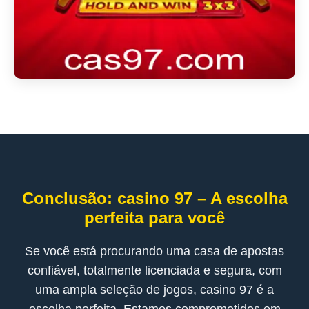
Conclusão: casino 97 – A escolha
perfeita para você
Se você está procurando uma casa de apostas
confiável, totalmente licenciada e segura, com
uma ampla seleção de jogos, casino 97 é a