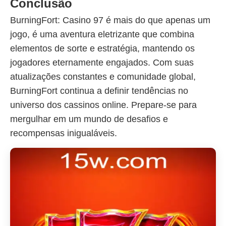
Conclusão
BurningFort: Casino 97 é mais do que apenas um
jogo, é uma aventura eletrizante que combina
elementos de sorte e estratégia, mantendo os
jogadores eternamente engajados. Com suas
atualizações constantes e comunidade global,
BurningFort continua a definir tendências no
universo dos cassinos online. Prepare-se para
mergulhar em um mundo de desafios e
recompensas inigualáveis.