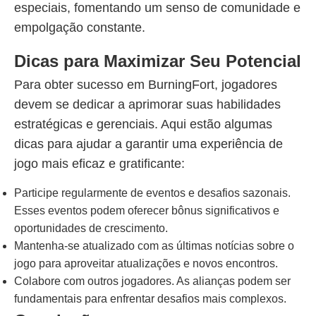
especiais, fomentando um senso de comunidade e
empolgação constante.
Dicas para Maximizar Seu Potencial
Para obter sucesso em BurningFort, jogadores
devem se dedicar a aprimorar suas habilidades
estratégicas e gerenciais. Aqui estão algumas
dicas para ajudar a garantir uma experiência de
jogo mais eficaz e gratificante:
Participe regularmente de eventos e desafios sazonais.
Esses eventos podem oferecer bônus significativos e
oportunidades de crescimento.
Mantenha-se atualizado com as últimas notícias sobre o
jogo para aproveitar atualizações e novos encontros.
Colabore com outros jogadores. As alianças podem ser
fundamentais para enfrentar desafios mais complexos.