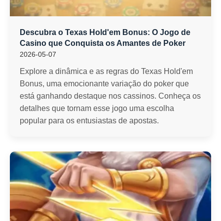
Descubra o Texas Hold'em Bonus: O Jogo de
Casino que Conquista os Amantes de Poker
2026-05-07
Explore a dinâmica e as regras do Texas Hold'em
Bonus, uma emocionante variação do poker que
está ganhando destaque nos cassinos. Conheça os
detalhes que tornam esse jogo uma escolha
popular para os entusiastas de apostas.