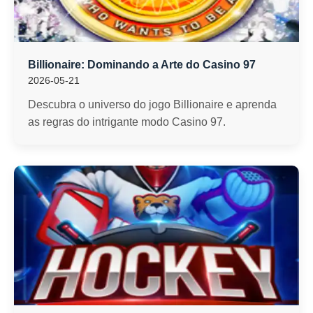
Billionaire: Dominando a Arte do Casino 97
2026-05-21
Descubra o universo do jogo Billionaire e aprenda
as regras do intrigante modo Casino 97.