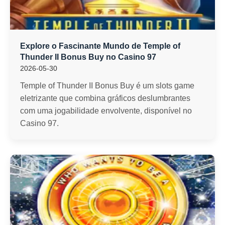
Explore o Fascinante Mundo de Temple of
Thunder II Bonus Buy no Casino 97
2026-05-30
Temple of Thunder II Bonus Buy é um slots game
eletrizante que combina gráficos deslumbrantes
com uma jogabilidade envolvente, disponível no
Casino 97.