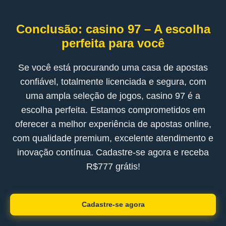
Conclusão: casino 97 – A escolha
perfeita para você
Se você está procurando uma casa de apostas
confiável, totalmente licenciada e segura, com
uma ampla seleção de jogos, casino 97 é a
escolha perfeita. Estamos comprometidos em
oferecer a melhor experiência de apostas online,
com qualidade premium, excelente atendimento e
inovação contínua. Cadastre-se agora e receba
R$777 grátis!
Cadastre-se agora