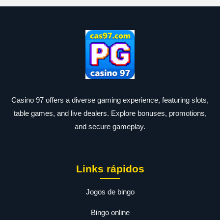
Casino 97 offers a diverse gaming experience, featuring slots,
table games, and live dealers. Explore bonuses, promotions,
and secure gameplay.
Links rápidos
Jogos de bingo
Bingo online