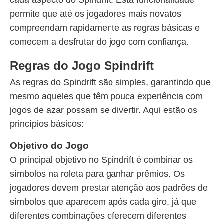
cada aspecto do Spindrift. Esta funcionalidade
permite que até os jogadores mais novatos
compreendam rapidamente as regras básicas e
comecem a desfrutar do jogo com confiança.
Regras do Jogo Spindrift
As regras do Spindrift são simples, garantindo que
mesmo aqueles que têm pouca experiência com
jogos de azar possam se divertir. Aqui estão os
princípios básicos:
Objetivo do Jogo
O principal objetivo no Spindrift é combinar os
símbolos na roleta para ganhar prêmios. Os
jogadores devem prestar atenção aos padrões de
símbolos que aparecem após cada giro, já que
diferentes combinações oferecem diferentes