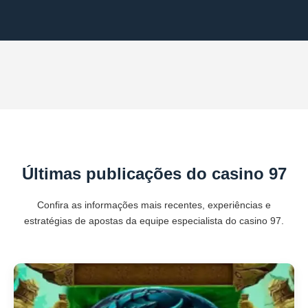
Últimas publicações do casino 97
Confira as informações mais recentes, experiências e
estratégias de apostas da equipe especialista do casino 97.