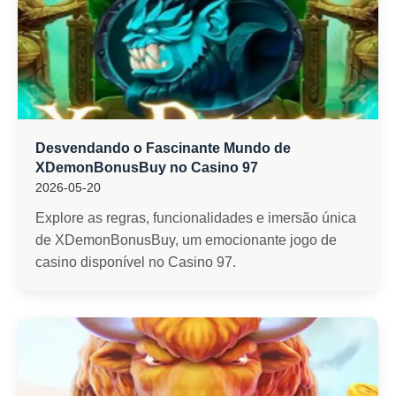
Desvendando o Fascinante Mundo de
XDemonBonusBuy no Casino 97
2026-05-20
Explore as regras, funcionalidades e imersão única
de XDemonBonusBuy, um emocionante jogo de
casino disponível no Casino 97.