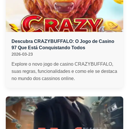
Descubra CRAZYBUFFALO: O Jogo de Casino
97 Que Está Conquistando Todos
2026-03-23
Explore o novo jogo de casino CRAZYBUFFALO,
suas regras, funcionalidades e como ele se destaca
no mundo dos cassinos online.