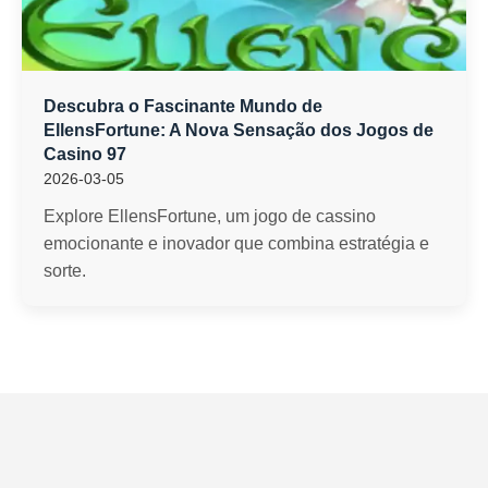
Descubra o Fascinante Mundo de
EllensFortune: A Nova Sensação dos Jogos de
Casino 97
2026-03-05
Explore EllensFortune, um jogo de cassino
emocionante e inovador que combina estratégia e
sorte.