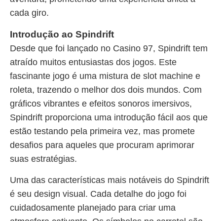
cada giro.
Introdução ao Spindrift
Desde que foi lançado no Casino 97, Spindrift tem
atraído muitos entusiastas dos jogos. Este
fascinante jogo é uma mistura de slot machine e
roleta, trazendo o melhor dos dois mundos. Com
gráficos vibrantes e efeitos sonoros imersivos,
Spindrift proporciona uma introdução fácil aos que
estão testando pela primeira vez, mas promete
desafios para aqueles que procuram aprimorar
suas estratégias.
Uma das características mais notáveis do Spindrift
é seu design visual. Cada detalhe do jogo foi
cuidadosamente planejado para criar uma